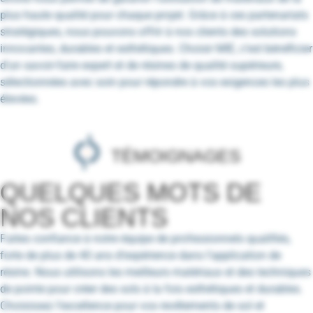
plus haute qualité pour chaque projet. Grâce à ces partenariats
stratégiques, nous pouvons offrir à nos clients des solutions
innovantes, durables et esthétiques. Choisir MIE, c’est bénéficier
d’un savoir-faire expert et de résines de qualité supérieure,
sélectionnées avec soin pour répondre à vos exigences les plus
élevées.
TÉMOIGNAGES
QUELQUES MOTS DE
NOS CLIENTS
Faites confiance à notre équipe de professionnels qualifiés,
forte de plus de 40 ans d’expérience dans l’application de
résine. Nous utilisons les meilleurs matériaux et des techniques
de pointe pour créer des sols à la fois esthétiques et durables.
Choisissez l’excellence pour vos revêtements de sol et