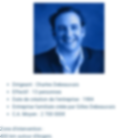
Dirigeant : Charles Debeauvais
Effectif : 13 personnes
Date de création de l’entreprise : 1984
Entreprise familiale créée par Gilles Debeauvais
C.A. Moyen : 2 700 000€
Zone d’intervention :
400 km autour d’Angers.