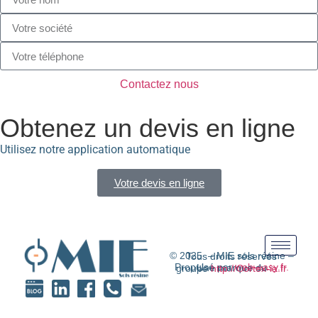
Contactez nous
Obtenez un devis en ligne
Utilisez notre application automatique
Votre devis en ligne
© 2025 – MIE sols résine – Tous droits réservés
Propulsé par
web-easy.fr.
Une marque du groupe
http://Cortex-ia.fr