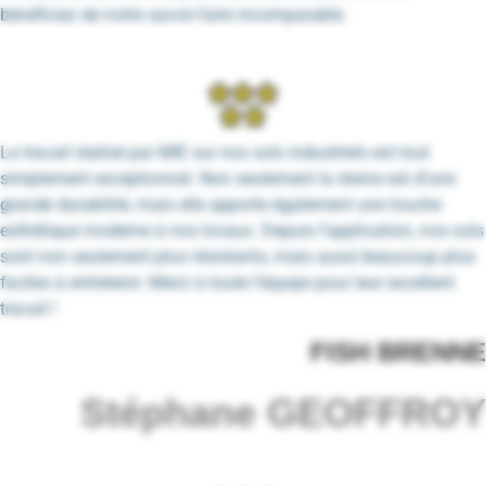
bénéficiez de notre savoir-faire incomparable.
Le travail réalisé par MIE sur nos sols industriels est tout
simplement exceptionnel. Non seulement la résine est d’une
grande durabilité, mais elle apporte également une touche
esthétique moderne à nos locaux. Depuis l’application, nos sols
sont non seulement plus résistants, mais aussi beaucoup plus
faciles à entretenir. Merci à toute l’équipe pour leur excellent
travail !
FISH BRENNE
Stéphane GEOFFROY