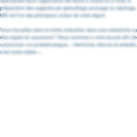
Spécialisée dans l’application de résine à chaud ou à froid, la
préparation des supports par grenaillage, ponçage ou rabotage,
MIE est l’un des principaux acteur de votre région.
Vous travaillez dans le milieu Industriel, dans une collectivité ou
êtes expert en assurance ? Nous sommes à votre écoute afin de
solutionner vos problématiques. « Renforcer, rénover et embellir,
c’est notre métier. »