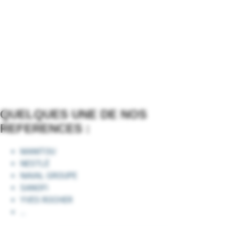
QUELQUES UNE DE NOS
REFERENCES :
MANITOU
NESTLÉ
NAVAL GROUPE
SANOFI
YVES ROCHER
…