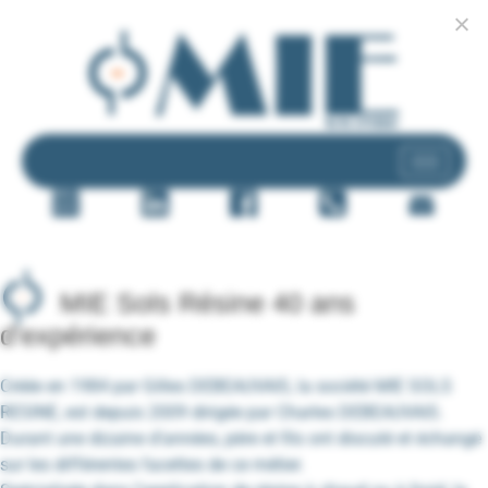
MIE Sols Résine 40 ans
d'expérience
Créée en 1984 par Gilles DEBEAUVAIS, la société MIE SOLS
RESINE, est depuis 2009 dirigée par Charles DEBEAUVAIS.
Durant une dizaine d’années, père et fils ont discuté et échangé
sur les différentes facettes de ce métier.