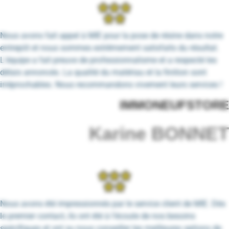
Nous avons fait appel à MIE pour la pose de résine dans notre
entrepôt et nous sommes extrêmement satisfaits du résultat.
L’équipe a fait preuve de professionnalisme et a respecté les
délais annoncés. La qualité du matériau et la finition sont
irréprochables. Nous recommandons vivement leurs services !
IMMONEUFSTORE
Karine BONNET
Nous avons été impressionnés par le service client de MIE. Dès
le premier contact, ils ont été à l’écoute de nos besoins
spécifiques et ont su nous conseiller les meilleures options de